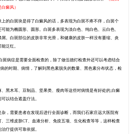
是白癜风）
上的白斑块是得了白癜风的话，多表现为白斑不疼不痒，白斑个
还可能为椭圆形、圆形。白斑多表现为淡白色、纯白色、云白色、
鳞屑。白斑部位的皮肤非常光滑，和健康的皮肤一样没有萎缩、炎
可能泛红。
白斑病症是需要全面检查的，除了做伍德灯检查外还可以考虑结合
发病的时期、病情，了解到黑色素脱失的数量、黑色素分布状态，检
黑木耳、豆制品、坚果类、瘦肉等这些对病情是有好处的;白癜
间可以结合遮盖疗法。
杂，需要患者在发现后进行全面诊断，而我们石家庄远大医院有
灯、三维皮肤CT、血液分析、免疫五项、生化检查等等，这样检查
的治疗提供可靠依据。