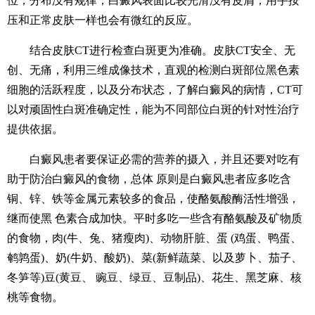
位，分布没有规律，白癜风表面比较光滑没有皮屑，用手按
压和正常皮肤一样也会有微红的反应。
结合皮肤CT进行检查白斑更为准确。皮肤CT安全、无
创、无痛，利用三维成像技术，直观的检测白斑部位黑色素
细胞的活跃程度，以及分布状态，了解白癜风的病情，CT可
以对顽固性白斑准确定性，能为不同部位白斑的针对性治疗
提供依据。
白癜风患者要保证必需的营养的摄入，并且还要对吃有
助于防治白癜风的食物，总体 原则是白癜风患者应多吃含
铜、锌、铁等金属元素较多的食品，使酪氨酸酶活性增强，
继而使黑 色素合成加快。平时多吃一些含有酪氨酸及矿物质
的食物，肉(牛、兔、猪瘦肉)、动物肝脏、蛋 (鸡蛋、鸭蛋、
鹌鹑蛋)、奶(牛奶、酸奶)、菜(新鲜蔬菜、以及萝卜、茄子、
冬笋等)豆(黄豆、 豌豆、绿豆、豆制品)、花生、黑芝麻、核
桃等食物。