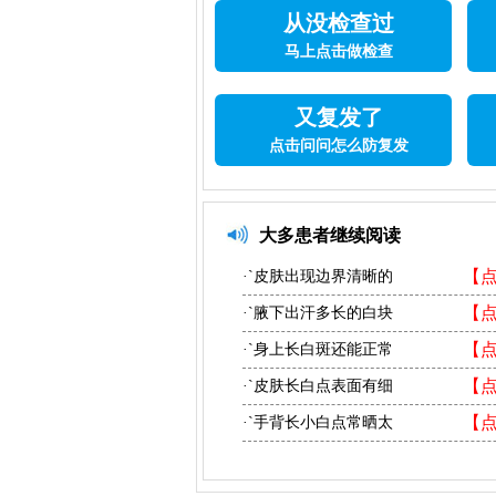
从没检查过
马上点击做检查
又复发了
点击问问怎么防复发
大多患者继续阅读
【
·`皮肤出现边界清晰的
【
·`腋下出汗多长的白块
【
·`身上长白斑还能正常
【
·`皮肤长白点表面有细
【
·`手背长小白点常晒太