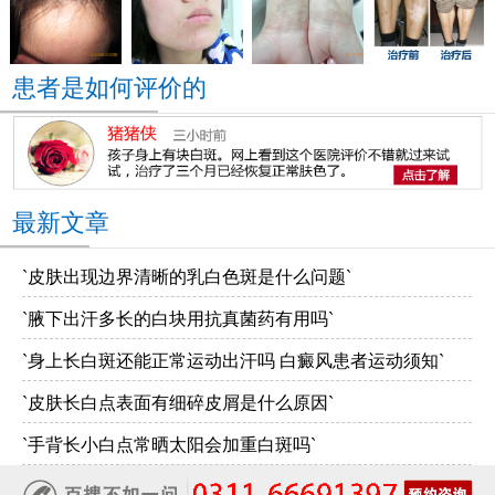
患者是如何评价的
最新文章
`皮肤出现边界清晰的乳白色斑是什么问题`
`腋下出汗多长的白块用抗真菌药有用吗`
`身上长白斑还能正常运动出汗吗 白癜风患者运动须知`
`皮肤长白点表面有细碎皮屑是什么原因`
`手背长小白点常晒太阳会加重白斑吗`