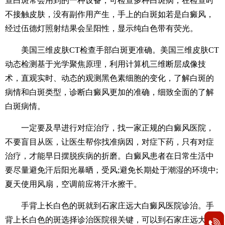
查白斑常会用到的一种设备，可检查多种白斑病，在检查时
不接触皮肤，没有副作用产生，手上的白斑如若是白癜风，
经过伍德灯照射结果会呈阳性，显示纯白色带有荧光。
美国三维皮肤CT检查手部白斑更准确。美国三维皮肤CT
动态检测基于光学聚焦原理，利用计算机三维断层成像技
术，直观实时、动态的观测黑色素细胞的变化，了解白斑的
病情和白斑类型，诊断白癜风更加的准确，细致全面的了解
白斑病情。
一定要及早进行对症治疗，找一家正规的白癜风医院，
不要盲目从医，让医生帮你找准病因，对症下药，只有对症
治疗，才能早日摆脱疾病的折磨。白癜风患者在日常生活中
要尽量避免汗后阳光暴晒，受风;避免长期处于潮湿的环境中;
夏天使用风扇，空调前应将汗水擦干。
手背上长白色的斑就到石家庄远大白癜风医院诊治。手
背上长白色的斑选择诊治医院很关键，可以到石家庄远大白