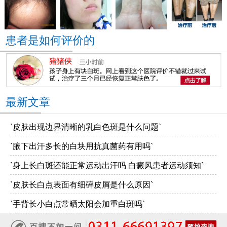
患者是如何评价的
最新文章
`皮肤出现边界清晰的乳白色斑是什么问题`
`腋下出汗多长的白块用抗真菌药有用吗`
`身上长白斑还能正常运动出汗吗 白癜风患者运动须知`
`皮肤长白点表面有细碎皮屑是什么原因`
`手背长小白点常晒太阳会加重白斑吗`