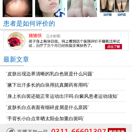
患者是如何评价的
最新文章
`皮肤出现边界清晰的乳白色斑是什么问题`
`腋下出汗多长的白块用抗真菌药有用吗`
`身上长白斑还能正常运动出汗吗 白癜风患者运动须知`
`皮肤长白点表面有细碎皮屑是什么原因`
`手背长小白点常晒太阳会加重白斑吗`