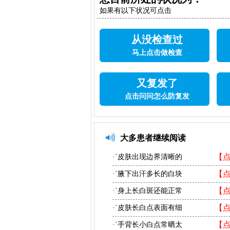
如果有以下状况可点击
从没检查过
马上点击做检查
又复发了
点击问问怎么防复发
大多患者继续阅读
【
·`皮肤出现边界清晰的
【
·`腋下出汗多长的白块
【
·`身上长白斑还能正常
【
·`皮肤长白点表面有细
【
·`手背长小白点常晒太