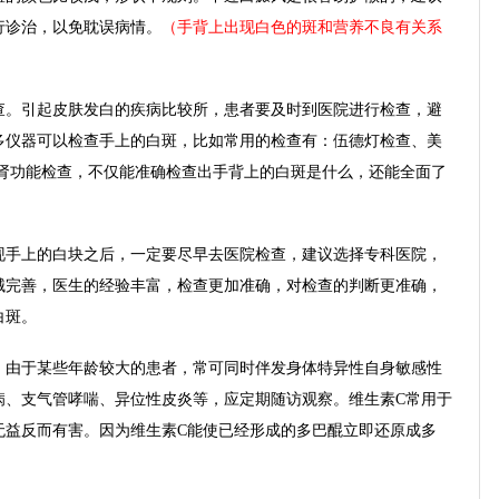
行诊治，以免耽误病情。
（手背上出现白色的斑和营养不良有关系
。引起皮肤发白的疾病比较所，患者要及时到医院进行检查，避
多仪器可以检查手上的白斑，比如常用的检查有：伍德灯检查、美
肝肾功能检查，不仅能准确检查出手背上的白斑是什么，还能全面了
手上的白块之后，一定要尽早去医院检查，建议选择专科医院，
械完善，医生的经验丰富，检查更加准确，对检查的判断更准确，
白斑。
由于某些年龄较大的患者，常可同时伴发身体特异性自身敏感性
病、支气管哮喘、异位性皮炎等，应定期随访观察。维生素C常用于
无益反而有害。因为维生素C能使已经形成的多巴醌立即还原成多