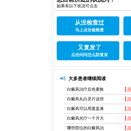
如果有以下状况可点击
从没检查过
马上点击做检查
又复发了
点击问问怎么防复发
大多患者继续阅读
【
·`白癜风治疗后色素恢
【
·`白癜风丸白灵片这些
【
·`白癜风可以用遮盖液
【
·`白癜风光疗一个月大
【
·`哪些部位的白癜风治