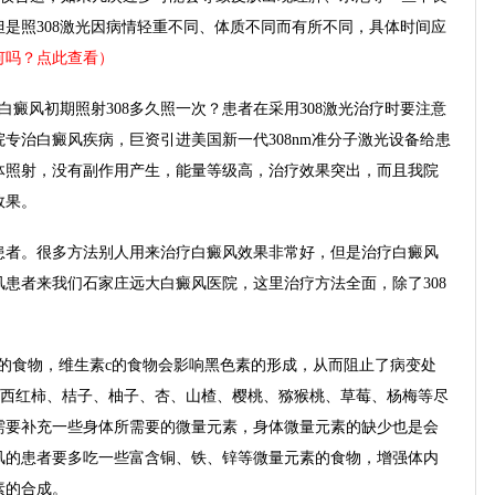
是照308激光因病情轻重不同、体质不同而有所不同，具体时间应
何吗？点此查看）
癜风初期照射308多久照一次？患者在采用308激光治疗时要注意
专治白癜风疾病，巨资引进美国新一代308nm准分子激光设备给患
体照射，没有副作用产生，能量等级高，治疗效果突出，而且我院
效果。
者。很多方法别人用来治疗白癜风效果非常好，但是治疗白癜风
患者来我们石家庄远大白癜风医院，这里治疗方法全面，除了308
食物，维生素c的食物会影响黑色素的形成，从而阻止了病变处
如西红柿、桔子、柚子、杏、山楂、樱桃、猕猴桃、草莓、杨梅等尽
需要补充一些身体所需要的微量元素，身体微量元素的缺少也是会
风的患者要多吃一些富含铜、铁、锌等微量元素的食物，增强体内
素的合成。