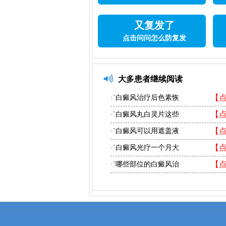
又复发了
点击问问怎么防复发
大多患者继续阅读
【
·`白癜风治疗后色素恢
【
·`白癜风丸白灵片这些
【
·`白癜风可以用遮盖液
【
·`白癜风光疗一个月大
【
·`哪些部位的白癜风治