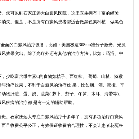
。您可以到石家庄远大白癜风医院，这里医生拥有丰富的经验，
本消失。但是，不是所有白癜风患者都适合做黑色素种植，做黑色
全面的白癜风治疗设备，比如：美国极速308nm准分子激光。光源
癜风效果突出。除了光疗外还有其他的治疗方法，比如：药浴、中
少吃富含维生素C的食物如桔子、西红柿、 葡萄、山楂、猕猴
情与治疗效果，不利于白癜风的治疗效 果，比如烟、酒、辣椒。平
动物肝脏、蛋、奶、蔬菜( 萝卜、茄子、冬笋、木耳、海带等)、
风疾病的治疗都 是有一定的辅助帮助。
斑。石家庄远大专注白癜风治疗十多年了，拥有多项治疗白癜风
，而且收费公平公正，有效保证收费的合理性，不会让患者花冤枉