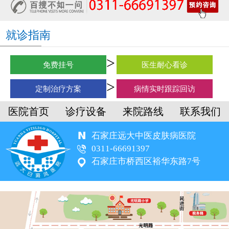
就诊指南
免费挂号
医生耐心看诊
定制治疗方案
病情实时跟踪回访
医院首页
诊疗设备
来院路线
联系我们
石家庄远大中医皮肤病医院
0311-66691397
石家庄市桥西区裕华东路7号