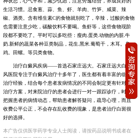
神状态，心气平和，减少忧虑，注意劳逸结合，养成良好的
生活习惯。忌食葱、蒜、鱼、虾、羊肉、竹笋、咸菜、辣
椒、酒类。含有维生素C的食物就别吃了，辛辣，过酸的食物
也需要注意少吃，碳酸饮料不要喝。鱼虾等，这些食物现阶
段都不要吃了。平时可以多吃些：瘦肉.蛋类.动物的内脏.牛
奶.新鲜的蔬菜各种豆类制品，花生.黑米.葡萄干，木耳。乌
鸡。田螺。等贝类食物。
治疗白癜风疾病——首选石家庄远大。石家庄远大白癜
风医院专注于白癜风治疗十多年了，医生都有着丰富的临床
治疗经验，结合每个患者发病情况的不同会制定更有针对性
治疗方案，对来院治疗的患者会进行一对一跟踪诊疗，时刻
把握患者的病情动态，帮助患者解答疑问，疏导心理，而且
收费公平公正，不会存在乱收费的现象，是患者治疗白斑很
好的选择。
本广告仅供医学药学专业人士阅读，请按药品说明书或者在