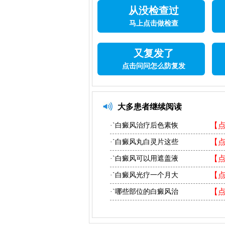
从没检查过
马上点击做检查
又复发了
点击问问怎么防复发
大多患者继续阅读
【
·`白癜风治疗后色素恢
【
·`白癜风丸白灵片这些
【
·`白癜风可以用遮盖液
【
·`白癜风光疗一个月大
【
·`哪些部位的白癜风治