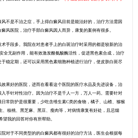
风不是不治之症，手上得白癜风目前是能治好的，治疗方法需因
白癜风医院，治疗手部白癜风因人而异，康复的案例有很多。
术手段多。我院在对患者手上的白斑治疗时采用的都是较新的治
风安全无副作用，能有效激发酪氨酸酶活性，促进黑色素合成，治疗
处于稳定期，还可以采用黑色素细胞种植进行治疗，使皮肤白斑尽
效果好的医院，进而在看看这个医院的医疗水品及先进设备，治
源入手针对性治疗。因为治疗不是千人一方，万人一药。需要针对
强日常防护是很重要，少吃含维生素C类的食物，橘子、山楂、猕猴
花生、核桃、黑芝麻、黑豆、瘦肉等，对病情康复有好处，且忌烟
希望我的回答对你有所帮助。
院对于不同类型的的白癜风都有很好的治疗方法，医生会根据每