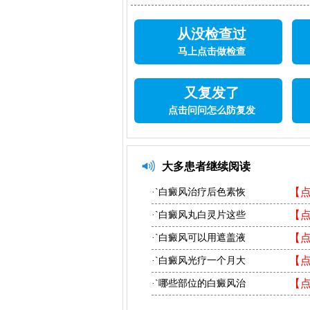
从没检查过
马上点击做检查
又复发了
点击问问怎么防复发
大多患者继续阅读
【
·`白癜风治疗后色素恢
【
·`白癜风丸白灵片这些
【
·`白癜风可以用遮盖液
【
·`白癜风光疗一个月大
【
·`哪些部位的白癜风治