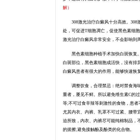
解）
308激光治疗白癜风十分高效。308
处，可促进T细胞凋亡，促使黑色素细胞
激光治疗白癜风非常安全，不会影响到
黑色素细胞种植手术加快白斑恢复。
白斑部位，黑色素细胞成活快，没有排
白癜风患者有很大的作用，能够快速恢
调整饮食，合理禁忌：绝对禁食海味
重者，屡见不鲜。所以避免维生素C的
等;不可过食辛辣等刺激性的食物，患
尤其内衣、内裤、乳罩不可过紧、腰带
迫所致，内衣、内裤尽可能纯棉制品，
的搓擦;避免接触酚及酚类的化合物。