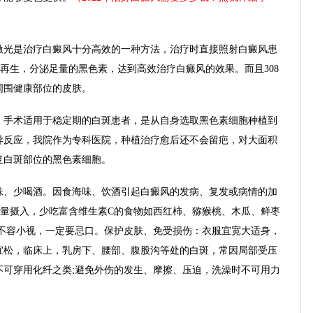
激光是治疗白癜风十分高效的一种方法，治疗时直接照射白癜风患
再生，分泌足量的黑色素，达到高效治疗白癜风的效果。而且308
周围健康部位的皮肤。
手术适用于稳定期的白斑患者，是从自身选取黑色素细胞种植到
异反应，我院作为专科医院，种植治疗愈后还不会留疤，对大面积
复白斑部位的黑色素细胞。
、少喝酒。因食海味、饮酒引起白癜风的发病、复发或病情的加
过量摄入，少吃富含维生素C的食物如西红柿、猕猴桃、木瓜、鲜枣
者不容小视，一定要忌口。保护皮肤、免受损伤：衣服宜宽大适身，
宜松，临床上，乳房下、腰部、腹股沟等处的白斑，常因局部受压
不可穿用化纤之类;避免外伤的发生、摩擦、压迫，洗澡时不可用力