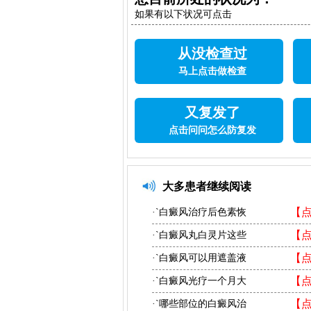
如果有以下状况可点击
从没检查过
马上点击做检查
又复发了
点击问问怎么防复发
大多患者继续阅读
【
·`白癜风治疗后色素恢
【
·`白癜风丸白灵片这些
【
·`白癜风可以用遮盖液
【
·`白癜风光疗一个月大
【
·`哪些部位的白癜风治