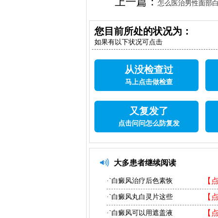
上一篇：
怎么医治男性面部
您目前所处的状况为：
如果有以下状况可点击
从没检查过
马上点击做检查
又复发了
点击问问怎么防复发
大多患者继续阅读
【
·`白癜风治疗后色素恢
【
·`白癜风丸白灵片这些
【
·`白癜风可以用遮盖液