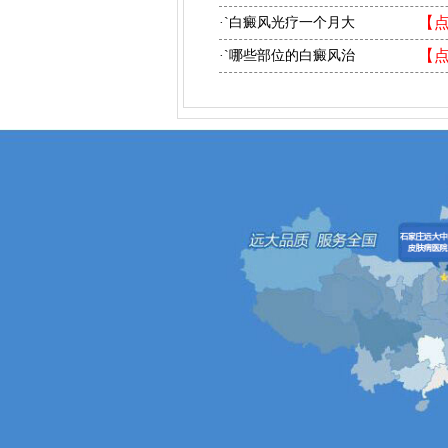
【
·`白癜风光疗一个月大
【
·`哪些部位的白癜风治