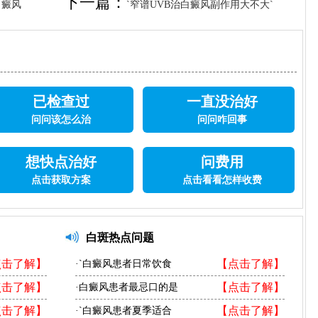
下一篇：
白癜风
`窄谱UVB治白癜风副作用大不大`
已检查过
一直没治好
问问该怎么治
问问咋回事
想快点治好
问费用
点击获取方案
点击看看怎样收费
白斑热点问题
点击了解】
【点击了解】
·`白癜风患者日常饮食
点击了解】
【点击了解】
·白癜风患者最忌口的是
点击了解】
【点击了解】
·`白癜风患者夏季适合