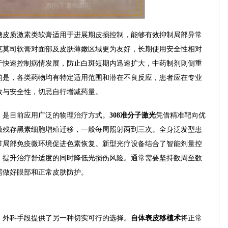
糖皮质激素类软膏适用于进展期皮损控制，能够有效抑制局部异常
克莫司软膏对面部及皮肤薄嫩区域更为友好，长期使用安全性相对
于快速控制病情发展，防止白斑短期内迅速扩大，中药制剂则侧重
的是，各类药物均有特定适用范围和潜在不良反应，患者应在专业
效与安全性，切忌自行增减药量。
，是目前应用广泛的物理治疗方式。
308准分子激光
凭借精准靶向优
激残存黑素细胞增殖迁移，一般每周照射两到三次。全身泛发型患
节局部免疫微环境促进色素恢复。新型光疗设备结合了智能剂量控
，提升治疗舒适度的同时降低光损伤风险。通常需要坚持数周至数
需做好眼部和正常皮肤防护。
，外科手段提供了另一种切实可行的选择。
自体表皮移植术
将正常