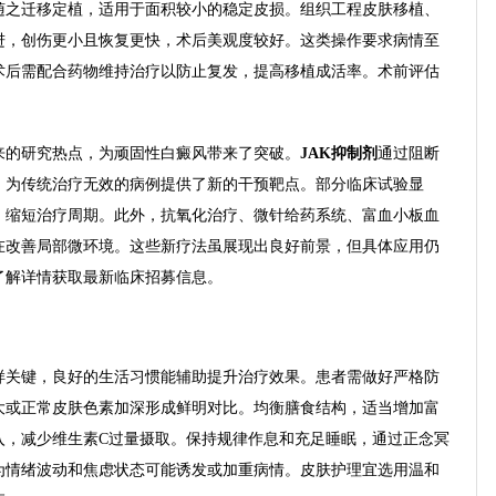
随之迁移定植，适用于面积较小的稳定皮损。组织工程皮肤移植、
进，创伤更小且恢复更快，术后美观度较好。这类操作要求病情至
术后需配合药物维持治疗以防止复发，提高移植成活率。术前评估
来的研究热点，为顽固性白癜风带来了突破。
JAK抑制剂
通过阻断
，为传统治疗无效的病例提供了新的干预靶点。部分临床试验显
，缩短治疗周期。此外，抗氧化治疗、微针给药系统、富血小板血
在改善局部微环境。这些新疗法虽展现出良好前景，但具体应用仍
了解详情获取最新临床招募信息。
样关键，良好的生活习惯能辅助提升治疗效果。患者需做好严格防
大或正常皮肤色素加深形成鲜明对比。均衡膳食结构，适当增加富
入，减少维生素C过量摄取。保持规律作息和充足睡眠，通过正念冥
为情绪波动和焦虑状态可能诱发或加重病情。皮肤护理宜选用温和