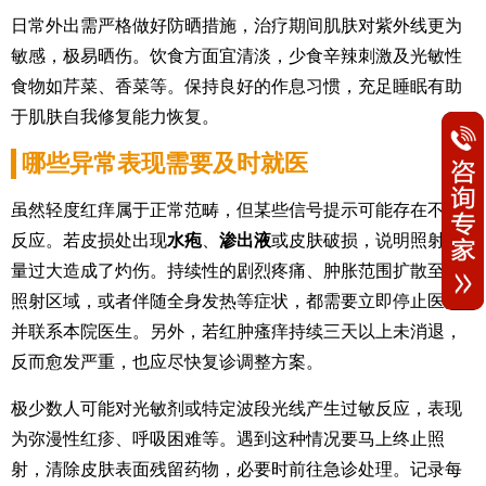
日常外出需严格做好防晒措施，治疗期间肌肤对紫外线更为
敏感，极易晒伤。饮食方面宜清淡，少食辛辣刺激及光敏性
食物如芹菜、香菜等。保持良好的作息习惯，充足睡眠有助
于肌肤自我修复能力恢复。
哪些异常表现需要及时就医
虽然轻度红痒属于正常范畴，但某些信号提示可能存在不良
反应。若皮损处出现
水疱
、
渗出液
或皮肤破损，说明照射剂
量过大造成了灼伤。持续性的剧烈疼痛、肿胀范围扩散至非
照射区域，或者伴随全身发热等症状，都需要立即停止医治
并联系本院医生。另外，若红肿瘙痒持续三天以上未消退，
反而愈发严重，也应尽快复诊调整方案。
极少数人可能对光敏剂或特定波段光线产生过敏反应，表现
为弥漫性红疹、呼吸困难等。遇到这种情况要马上终止照
射，清除皮肤表面残留药物，必要时前往急诊处理。记录每