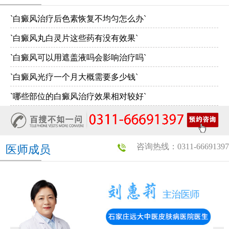
`白癜风治疗后色素恢复不均匀怎么办`
`白癜风丸白灵片这些药有没有效果`
`白癜风可以用遮盖液吗会影响治疗吗`
`白癜风光疗一个月大概需要多少钱`
`哪些部位的白癜风治疗效果相对较好`
咨询热线：0311-66691397
医师成员