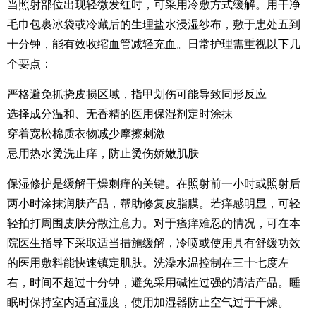
当照射部位出现轻微发红时，可采用冷敷方式缓解。用干净
毛巾包裹冰袋或冷藏后的生理盐水浸湿纱布，敷于患处五到
十分钟，能有效收缩血管减轻充血。日常护理需重视以下几
个要点：
严格避免抓挠皮损区域，指甲划伤可能导致同形反应
选择成分温和、无香精的医用保湿剂定时涂抹
穿着宽松棉质衣物减少摩擦刺激
忌用热水烫洗止痒，防止烫伤娇嫩肌肤
保湿修护是缓解干燥刺痒的关键。在照射前一小时或照射后
两小时涂抹润肤产品，帮助修复皮脂膜。若痒感明显，可轻
轻拍打周围皮肤分散注意力。对于瘙痒难忍的情况，可在本
院医生指导下采取适当措施缓解，冷喷或使用具有舒缓功效
的医用敷料能快速镇定肌肤。洗澡水温控制在三十七度左
右，时间不超过十分钟，避免采用碱性过强的清洁产品。睡
眠时保持室内适宜湿度，使用加湿器防止空气过于干燥。