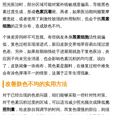
照光医治时，部分区域可能对紫外线敏感度偏高，导致黑色
素过度生成，形成
色素沉着
斑。再者，如果医治期间频繁摩
擦患处，或者使用了刺激性较强的外用制剂，也会干扰
黑素
细胞
的正常分布，造成肤色不均。
个体差异同样不可忽视。有些病友本身
黑素细胞
活性就偏
低，复色过程呈现渐进式，新旧皮肤交界地带容易出现过渡
色差。另外，如果前期病情处于进展期就急于复色医治，炎
症因子尚未完全消退，也会影响色素沉积的均匀度。说白
了，皮肤就像一块画布，黑色素是颜料，在修复过程中难免
会有涂色厚薄不一的情形，这属于正常生理现象。
改善肤色不均的实用方法
对于已经出现的色差问题，咱们能够采取一些针对性对策。
对于色素沉积过度的区域，可以适当减少照光频次或降低
光
照剂量
，给皮肤自我调节的时间。而复色缓慢的部位，则须