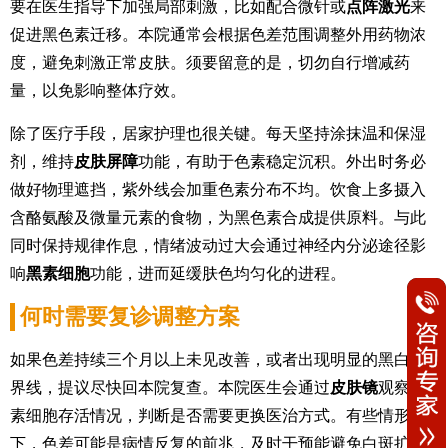
要在医生指导下加强局部刺激，比如配合微针或
点阵激光
来
促进黑色素迁移。本院通常会根据色差范围调整外用药物浓
度，避免刺激正常皮肤。须要留意的是，切勿自行增减药
量，以免影响整体疗效。
除了医疗手段，居家护理也很关键。每天坚持涂抹温和保湿
剂，维持
皮肤屏障
功能，有助于色素稳定沉积。外出时务必
做好物理遮挡，紫外线会加重色素分布不均。饮食上多摄入
含酪氨酸及微量元素的食物，为黑色素合成提供原料。与此
同时保持规律作息，情绪波动过大会通过神经内分泌途径影
响
黑素细胞
功能，进而延缓肤色均匀化的进程。
何时需要复诊调整方案
如果色差持续三个月以上未见改善，或者出现明显的黑白分
界线，提议尽快回本院复查。本院医生会通过
皮肤镜
观察黑
素细胞存活情况，判断是否需要更换医治方式。有些情形
下，色差可能是病情反复的前兆，及时干预能避免白斑扩