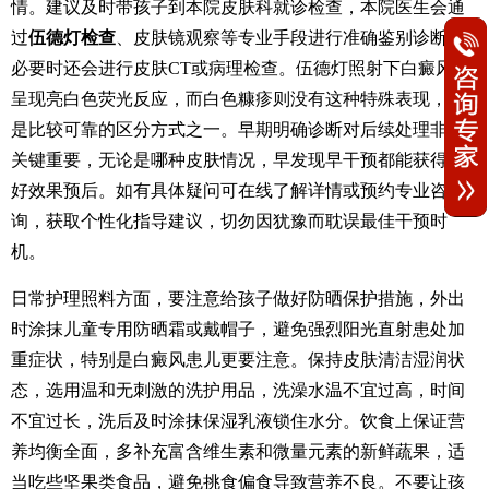
情。建议及时带孩子到本院皮肤科就诊检查，本院医生会通
过
伍德灯检查
、皮肤镜观察等专业手段进行准确鉴别诊断，
必要时还会进行皮肤CT或病理检查。伍德灯照射下白癜风会
呈现亮白色荧光反应，而白色糠疹则没有这种特殊表现，这
是比较可靠的区分方式之一。早期明确诊断对后续处理非常
关键重要，无论是哪种皮肤情况，早发现早干预都能获得更
好效果预后。如有具体疑问可在线了解详情或预约专业咨
询，获取个性化指导建议，切勿因犹豫而耽误最佳干预时
机。
日常护理照料方面，要注意给孩子做好防晒保护措施，外出
时涂抹儿童专用防晒霜或戴帽子，避免强烈阳光直射患处加
重症状，特别是白癜风患儿更要注意。保持皮肤清洁湿润状
态，选用温和无刺激的洗护用品，洗澡水温不宜过高，时间
不宜过长，洗后及时涂抹保湿乳液锁住水分。饮食上保证营
养均衡全面，多补充富含维生素和微量元素的新鲜蔬果，适
当吃些坚果类食品，避免挑食偏食导致营养不良。不要让孩