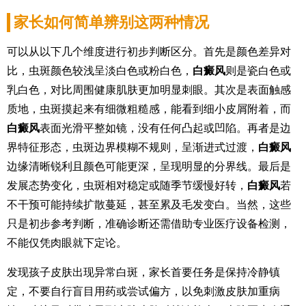
家长如何简单辨别这两种情况
可以从以下几个维度进行初步判断区分。首先是颜色差异对
比，虫斑颜色较浅呈淡白色或粉白色，
白癜风
则是瓷白色或
乳白色，对比周围健康肌肤更加明显刺眼。其次是表面触感
质地，虫斑摸起来有细微粗糙感，能看到细小皮屑附着，而
白癜风
表面光滑平整如镜，没有任何凸起或凹陷。再者是边
界特征形态，虫斑边界模糊不规则，呈渐进式过渡，
白癜风
边缘清晰锐利且颜色可能更深，呈现明显的分界线。最后是
发展态势变化，虫斑相对稳定或随季节缓慢好转，
白癜风
若
不干预可能持续扩散蔓延，甚至累及毛发变白。当然，这些
只是初步参考判断，准确诊断还需借助专业医疗设备检测，
不能仅凭肉眼就下定论。
发现孩子皮肤出现异常白斑，家长首要任务是保持冷静镇
定，不要自行盲目用药或尝试偏方，以免刺激皮肤加重病