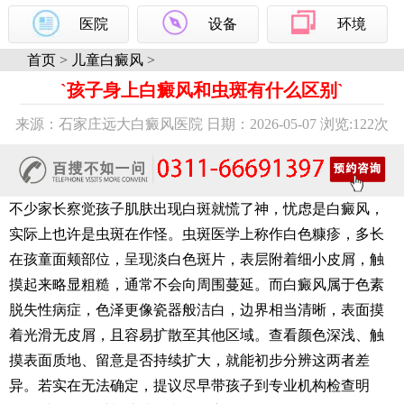
医院
设备
环境
首页
>
儿童白癜风
>
`孩子身上白癜风和虫斑有什么区别`
来源：石家庄远大白癜风医院 日期：2026-05-07 浏览:
122次
不少家长察觉孩子肌肤出现白斑就慌了神，忧虑是白癜风，
实际上也许是虫斑在作怪。虫斑医学上称作白色糠疹，多长
在孩童面颊部位，呈现淡白色斑片，表层附着细小皮屑，触
摸起来略显粗糙，通常不会向周围蔓延。而白癜风属于色素
脱失性病症，色泽更像瓷器般洁白，边界相当清晰，表面摸
着光滑无皮屑，且容易扩散至其他区域。查看颜色深浅、触
摸表面质地、留意是否持续扩大，就能初步分辨这两者差
异。若实在无法确定，提议尽早带孩子到专业机构检查明