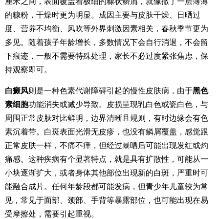
厘米之间，表面覆盖着极细的糠状鳞屑，就像撒了一层薄薄
的糠粉，干燥时更为明显。成因主要与皮肤干燥、日晒过
度、营养不均衡、风吹等外界刺激因素相关，春秋季节更为
多见。随着孩子年龄增长，多数情况下会自行消退，不会留
下痕迹，一般不需要特殊处理，家长不必过度紧张焦虑，保
持观察即可。
白癜风
则是一种色素代谢障碍引起的慢性皮肤病，由于
黑色
素细胞
功能消失或减少导致。皮损呈现乳白色或瓷白色，与
周围正常皮肤对比鲜明，边界清晰且规则，有时边缘会有色
素沉着带。白斑表面光滑无皮疹，也没有鳞屑覆盖，感觉跟
正常皮肤一样，不痛不痒，但经过暴晒后可能出现发红或灼
痛感。这种疾病有个显著特点，就是具有扩散性，可能从一
小块逐渐扩大，或者身体其他部位出现新的白斑，严重时可
能融合成片。任何年龄段都可能发病，但青少年儿童较为常
见，常见于面部、颈部、手背等暴露部位，也可能出现在易
受摩擦处，需要引起重视。