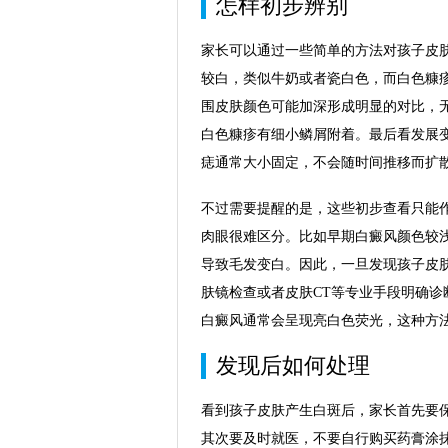
怎样初步辨别
家长可以通过一些简单的方法对孩子皮
较白，类似牛奶或者瓷白色，而白色糠
围皮肤颜色可能加深形成明显的对比，
白色糠疹有细小鳞屑附着。最后看发展
痣通常大小固定，不会随时间推移而扩
不过需要提醒的是，这些初步查看只能
肉眼很难区分。比如早期白癜风颜色较
导致毛发变白。因此，一旦发现孩子皮
肤镜检查或者皮肤CT等专业手段明确
白癜风通常会呈现亮白色荧光，这种方
发现后如何处理
看到孩子皮肤产生白斑后，家长首先要
其次要及时就医，不要自行购买药膏涂