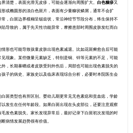
边界清楚，表面光滑无皮疹，可能会逐渐向周围扩大。
白色糠疹
又
圆形或椭圆形的淡白色斑片，表面有少量糠状鳞屑，通常不会扩
异常，白斑边界模糊呈锯齿状，常沿神经节节段分布，终生保持不
缺陷导致的，属于先天性功能异常，摩擦患部时周围皮肤发红而白
的情形也可能导致孩童皮肤出现色素减退。比如花斑癣愈合后可能
常见现象。某些微量元素缺乏，特别是铜、锌等元素的不足，可能
此外，长期暴晒或者皮肤受到外伤后，局部也可能出现色素脱失的
合孩子的病史、家族史以及临床表现综合分析，必要时本院医生会
的白斑类型也有所区别。婴幼儿期更常见无色素痣和贫血痣，学龄
可以发生在任何年龄段。如果白斑出现在头皮部位，还要注意观察
致毛发色素脱失。家长发现异常后，最好记录下白斑初次发现的时
判断病情发展趋势很有价值。