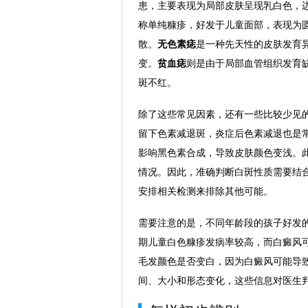
患，主要表现为局部皮肤呈现乳白色，
称单纯糠疹，好发于儿童面部，表现为
散。
无色素痣
是一种先天性的皮肤发育
变。
贫血痣
则是由于局部血管组织发育
斑不红。
除了这些常见因素，还有一些比较少见
留下色素减退斑，炎症后色素减退也是
影响黑色素合成，导致皮肤颜色变浅。
情况。因此，准确判断白斑性质需要结
安排相关检测来排除其他可能。
需要注意的是，不同年龄段的孩子好发
期儿童白色糠疹发病率较高，而白癜风
毛发颜色是否变白，因为白癜风可能导
间、大小和形态变化，这些信息对医生