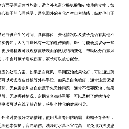
食方面要保证营养均衡，适当补充富含酪氨酸和矿物质的食物，如
关心孩子的心理感受，避免因外貌变化产生自卑情绪，鼓励他们正
描述白斑产生的时间、具体部位、变化情况以及孩子是否有其他不
如实告知，因为白癜风有一定的遗传倾向。医生可能会提议做一些
，皮肤镜检查可以观察皮肤表面的微观结构变化，帮助区分白癜风
的，不会对孩子造成伤害，家长可以放心配合。
相应的处理方案。如果是白癜风，早期医治效果较好，可以通过药
还可以考虑表皮移植等外科手段。如果是白色糠疹，通常注意保湿
用药。无色素痣和贫血痣属于先天性问题，通常不需要医治，如果
手段。无论哪种情况，定期复查都很重要，可以及时了解病情变
意事项可以在线了解详情，获取个性化的健康指导。
，外出时要做好防晒措施，使用儿童专用防晒霜，戴帽子穿长袖，
乏黑色素保护，容易晒伤。洗澡时水温不宜过高，避免用力搓洗患