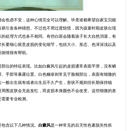
都会焦虑不安，这种心情完全可以理解。毕竟谁都希望自家宝贝能
容易引发各种猜想。不过也不用过度惊慌，因为孩童时期皮肤出现
应的处理方式也各不相同。有些白斑会随着孩子长大自然消退，有
家长要细心留意皮损的变化细节，包括大小、形态、色泽深浅以及
断病情很有帮助。
斑部位的特征表现。比如白癜风引起的皮损通常表面平滑，没有鳞
部、手部等暴露位置。白色糠疹则常见于脸颊部位，表面有细微的
痣一般出生就有或者出生后不久产生，形状不规则但长期保持稳
斑周围皮肤会充血发红，而皮损本身颜色不会改变。这些细微的差
还需要专业检测。
要包含以下几种情况。
白癜风
是一种常见的后天性色素脱失性疾