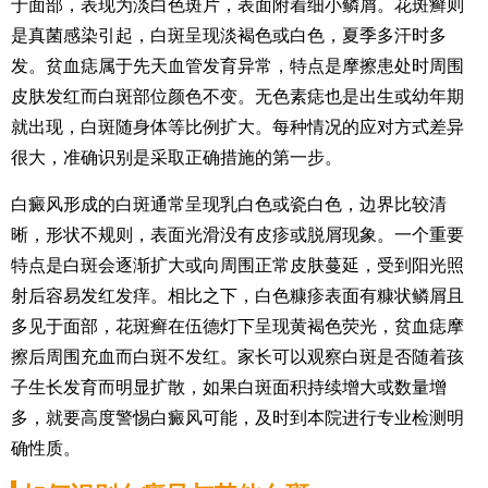
于面部，表现为淡白色斑片，表面附着细小鳞屑。花斑癣则
是真菌感染引起，白斑呈现淡褐色或白色，夏季多汗时多
发。贫血痣属于先天血管发育异常，特点是摩擦患处时周围
皮肤发红而白斑部位颜色不变。无色素痣也是出生或幼年期
就出现，白斑随身体等比例扩大。每种情况的应对方式差异
很大，准确识别是采取正确措施的第一步。
白癜风形成的白斑通常呈现乳白色或瓷白色，边界比较清
晰，形状不规则，表面光滑没有皮疹或脱屑现象。一个重要
特点是白斑会逐渐扩大或向周围正常皮肤蔓延，受到阳光照
射后容易发红发痒。相比之下，白色糠疹表面有糠状鳞屑且
多见于面部，花斑癣在伍德灯下呈现黄褐色荧光，贫血痣摩
擦后周围充血而白斑不发红。家长可以观察白斑是否随着孩
子生长发育而明显扩散，如果白斑面积持续增大或数量增
多，就要高度警惕白癜风可能，及时到本院进行专业检测明
确性质。