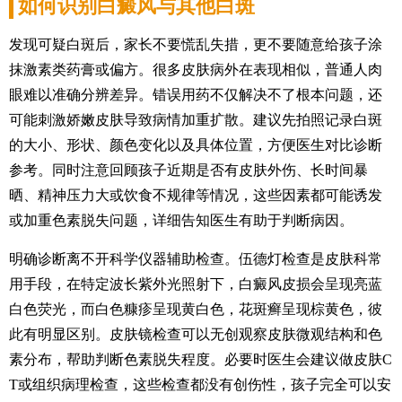
如何识别白癜风与其他白斑
发现可疑白斑后，家长不要慌乱失措，更不要随意给孩子涂
抹激素类药膏或偏方。很多皮肤病外在表现相似，普通人肉
眼难以准确分辨差异。错误用药不仅解决不了根本问题，还
可能刺激娇嫩皮肤导致病情加重扩散。建议先拍照记录白斑
的大小、形状、颜色变化以及具体位置，方便医生对比诊断
参考。同时注意回顾孩子近期是否有皮肤外伤、长时间暴
晒、精神压力大或饮食不规律等情况，这些因素都可能诱发
或加重色素脱失问题，详细告知医生有助于判断病因。
明确诊断离不开科学仪器辅助检查。伍德灯检查是皮肤科常
用手段，在特定波长紫外光照射下，白癜风皮损会呈现亮蓝
白色荧光，而白色糠疹呈现黄白色，花斑癣呈现棕黄色，彼
此有明显区别。皮肤镜检查可以无创观察皮肤微观结构和色
素分布，帮助判断色素脱失程度。必要时医生会建议做皮肤C
T或组织病理检查，这些检查都没有创伤性，孩子完全可以安