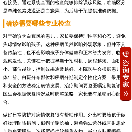
心接受。通过系统全面的检查能够排除误诊风险，准确区分
是单纯色素减退还是白癜风，为后续干预提供准确依据。
确诊需要哪些专业检查
对于确诊为白癜风的患儿，家长要保持理性平和心态，避免
焦虑情绪影响孩子。这种疾病虽然影响外观形象，但并不具
备传染性，也不会影响孩子身体健康和正常智力发育。临床
观察发现，关键在于把握早期干预时机，病程越短、面积越
小、部位越浅，控制效果通常越好。本院医生会根据患儿具
体年龄、白斑分布部位和疾病分期制定个性化方案，采用温
和安全的方法稳定病情发展。治疗期间要遵医嘱定期复诊，
医生会根据恢复情况及时调整策略，家长要有足够耐心配
合。
做好日常防护对病情恢复很有帮助作用。外出时要给孩子做
好物理防晒措施，戴帽子穿长袖，避免强烈紫外线直射患处
加重色素脱失。选择宽松柔软棉质衣物，减少皮肤摩擦损