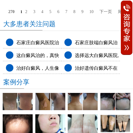
270
2
3
4
5
6
7
8
9
10
下一页
尾页
1
大多患者关注问题
石家庄白癜风医院治
石家庄肢端白癜风治
这白癜风治的，真快
选择远大白癜风医院,
疗怎么样
疗白癜风医院排名
治好白癜风，人生像
治好遗传白癜风不在
呀!
和白斑说拜拜
案例分享
开了挂
尴尬