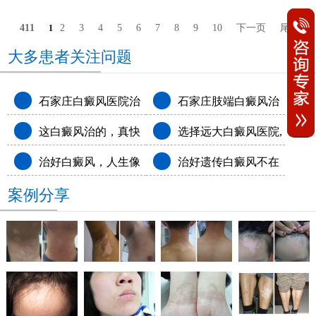
411
2
3
4
5
6
7
8
9
10
下一页
尾页
1
大多患者关注问题
石家庄白癜风医院治
石家庄肢端白癜风治
这白癜风治的，真快
选择远大白癜风医院,
疗怎么样
疗白癜风医院排名
治好白癜风，人生像
治好遗传白癜风不在
呀!
和白斑说拜拜
案例分享
开了挂
尴尬