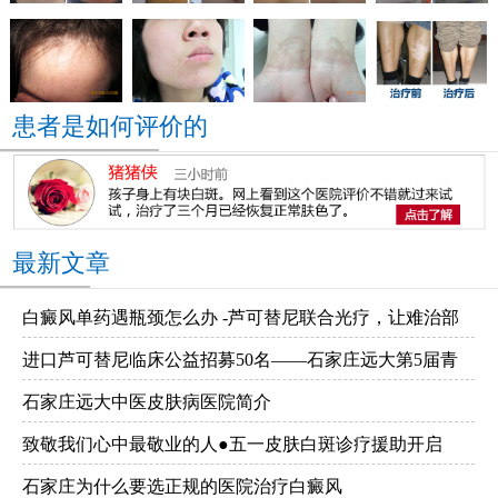
患者是如何评价的
最新文章
白癜风单药遇瓶颈怎么办 -芦可替尼联合光疗，让难治部
进口芦可替尼临床公益招募50名——石家庄远大第5届青
位"跟上来"
石家庄远大中医皮肤病医院简介
少年白癜风复色夏令营启动
致敬我们心中最敬业的人●五一皮肤白斑诊疗援助开启
石家庄为什么要选正规的医院治疗白癜风