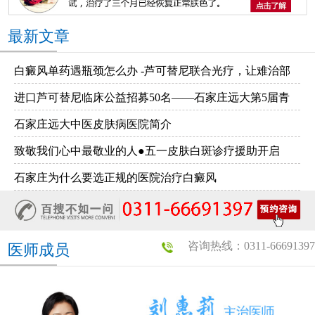
最新文章
白癜风单药遇瓶颈怎么办 -芦可替尼联合光疗，让难治部
进口芦可替尼临床公益招募50名——石家庄远大第5届青
位"跟上来"
石家庄远大中医皮肤病医院简介
少年白癜风复色夏令营启动
致敬我们心中最敬业的人●五一皮肤白斑诊疗援助开启
石家庄为什么要选正规的医院治疗白癜风
咨询热线：0311-66691397
医师成员