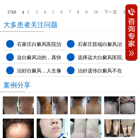
2768
2
3
4
5
6
7
8
9
10
下一页
尾页
1
大多患者关注问题
石家庄白癜风医院治
石家庄肢端白癜风治
这白癜风治的，真快
选择远大白癜风医院,
疗怎么样
疗白癜风医院排名
治好白癜风，人生像
治好遗传白癜风不在
呀!
和白斑说拜拜
案例分享
开了挂
尴尬