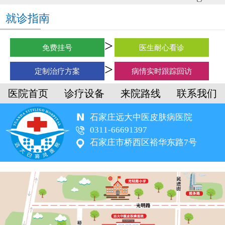
就诊指南
免费挂号
医生耐心看诊
定制治疗方案
病情实时跟踪回访
医院首页
诊疗设备
来院路线
联系我们
石家庄远大中医皮肤病医院
0311-66691397
石家庄市桥西区裕华东路7号