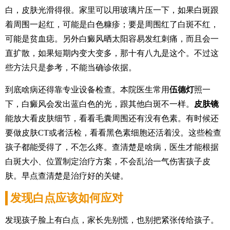
白，皮肤光滑得很。家里可以用玻璃片压一下，如果白斑跟
着周围一起红，可能是白色糠疹；要是周围红了白斑不红，
可能是贫血痣。另外白癜风晒太阳容易发红刺痛，而且会一
直扩散，如果短期内变大变多，那十有八九是这个。不过这
些方法只是参考，不能当确诊依据。
到底啥病还得靠专业设备检查。本院医生常用
伍德灯
照一
下，白癜风会发出蓝白色的光，跟其他白斑不一样。
皮肤镜
能放大看皮肤细节，看看毛囊周围还有没有色素。有时候还
要做皮肤CT或者活检，看看黑色素细胞还活着没。这些检查
孩子都能受得了，不怎么疼。查清楚是啥病，医生才能根据
白斑大小、位置制定治疗方案，不会乱治一气伤害孩子皮
肤。早点查清楚是治疗好的关键。
发现白点应该如何应对
发现孩子脸上有白点，家长先别慌，也别把紧张传给孩子。