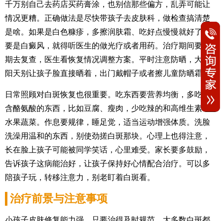
千万别自己去药店买药膏涂，也别信那些偏方，乱弄可能让
情况更糟。正确做法是尽快带孩子去皮肤科，做检查搞清楚
是啥。如果是白色糠疹，多擦润肤霜、吃好点慢慢就好了；
要是白癜风，就得听医生的做光疗或者用药。治疗期间要定
期去复查，医生看恢复情况调整方案。平时注意防晒，大太
阳天别让孩子脸直接晒着，出门戴帽子或者擦儿童防晒霜。
日常照顾对白斑恢复也很重要。吃东西要营养均衡，多吃点
含酪氨酸的东西，比如豆腐、瘦肉，少吃辣的和高维生素C的
水果蔬菜。作息要规律，睡足觉，适当运动增强体质。洗脸
洗澡用温和的东西，别使劲搓白斑那块。心理上也得注意，
长在脸上孩子可能被同学笑话，心里难受。家长要多鼓励，
告诉孩子这病能治好，让孩子保持好心情配合治疗。可以多
陪孩子玩，转移注意力，别老盯着白斑看。
治疗前景与注意事项
小孩子皮肤修复能力强，只要治得及时规范，大多数白斑都