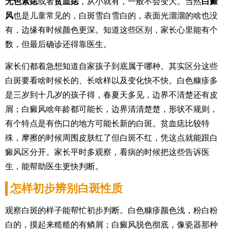
无色素痣
或者
贫血痣
，从小就有，一般不会变大。当然
白癜
风
也是儿童常见的，白斑雪白雪白的，表面光溜溜的啥也没
有，边缘有时候颜色更深。知道这些区别，家长心里能有个
数，但最后确诊还得靠医生。
家长们都着急想知道自家孩子到底属于哪种。其实区分这些
白斑要看啥时候长的、长啥样以及变化快不快。白色糠疹多
是三岁到十几岁的孩子得，春夏天多见，边界不清楚还有皮
屑；白癜风啥年龄都可能长，边界清清楚楚，形状不规则，
有个特点是有伤口的地方可能长新的白斑。贫血痣比较特
殊，摩擦的时候周围皮肤红了但白斑不红，凭这点就能跟白
癜风区分开。家长平时多观察，看病的时候把这些告诉医
生，能帮助医生更快判断。
怎样初步辨别白斑性质
观察白斑的样子能帮忙初步判断。白色糠疹颜色浅，粉白粉
白的，摸起来糙糙的有鳞屑；白癜风脱色彻底，像瓷器那种