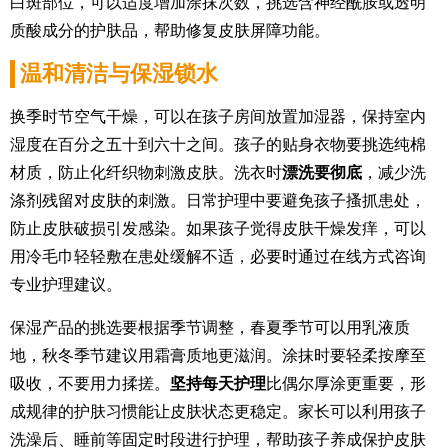
白斑部位，可以适度增加涂抹次数，挑选含神经酰胺或透明
质酸成分的护肤品，帮助修复皮肤屏障功能。
温和清洁与保湿锁水
换季时节空气干燥，可以在孩子房间放置加湿器，保持室内
湿度在百分之五十到六十之间。孩子的贴身衣物要挑选纯棉
材质，防止化纤织物刺激皮肤。洗衣时
漂洗要彻底
，减少洗
涤剂残留对皮肤的刺激。日常护理中要避免孩子搔抓患处，
防止皮肤破损引发感染。如果孩子觉得皮肤干燥发痒，可以
用冷毛巾轻轻敷在患处缓解不适，必要时通过在线方式咨询
专业护理建议。
保湿产品的挑选要根据季节调整，春夏季节可以用乳液质
地，秋冬季节建议用霜膏质地更滋润。涂抹时要轻柔按摩至
吸收，不要用力揉搓。
坚持每天护理
比偶尔厚涂更重要，形
成规律的护肤习惯能让皮肤状态更稳定。家长可以利用孩子
洗澡后、睡前等固定时段进行护理，帮助孩子养成保护皮肤