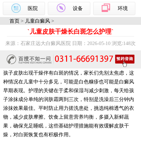
医院
设备
环境
首页
>
儿童白癜风
>
`儿童皮肤干燥长白斑怎么护理`
来源：石家庄远大白癜风医院 日期：2026-05-10 浏览:
148次
孩子皮肤出现干燥伴有白斑的情况，家长们先别太焦虑，这
种情况在儿童中十分多见，可能是白色糠疹也可能是白癜风
早期表现。护理的关键在于柔和保湿与减少刺激，每天给孩
子涂抹成分单纯的润肤霜两到三次，特别是洗澡后三分钟内
涂抹效果最佳。平时防止用力搓洗患处，挑选纯棉透气的衣
物，减少皮肤摩擦。饮食上留意营养均衡，多摄入新鲜蔬
果，确保充足睡眠，这些基础护理措施能有效缓解皮肤干
燥，对白斑恢复也有积极作用。