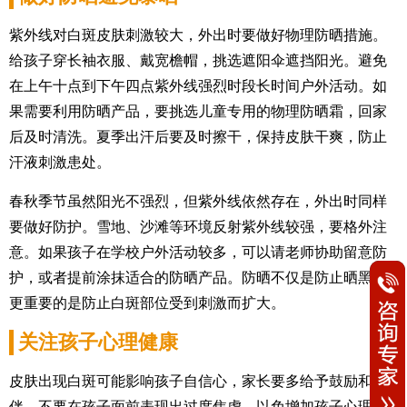
紫外线对白斑皮肤刺激较大，外出时要做好物理防晒措施。
给孩子穿长袖衣服、戴宽檐帽，挑选遮阳伞遮挡阳光。避免
在上午十点到下午四点紫外线强烈时段长时间户外活动。如
果需要利用防晒产品，要挑选儿童专用的物理防晒霜，回家
后及时清洗。夏季出汗后要及时擦干，保持皮肤干爽，防止
汗液刺激患处。
春秋季节虽然阳光不强烈，但紫外线依然存在，外出时同样
要做好防护。雪地、沙滩等环境反射紫外线较强，要格外注
意。如果孩子在学校户外活动较多，可以请老师协助留意防
护，或者提前涂抹适合的防晒产品。防晒不仅是防止晒黑，
更重要的是防止白斑部位受到刺激而扩大。
关注孩子心理健康
皮肤出现白斑可能影响孩子自信心，家长要多给予鼓励和陪
伴。不要在孩子面前表现出过度焦虑，以免增加孩子心理负