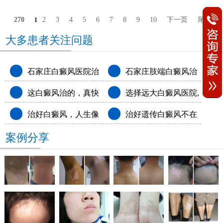
270
2
3
4
5
6
7
8
9
10
下一页
尾页
1
大多患者关注问题
石家庄白癜风医院治
石家庄肢端白癜风治
这白癜风治的，真快
选择远大白癜风医院,
疗怎么样
疗白癜风医院排名
治好白癜风，人生像
治好遗传白癜风不在
呀!
和白斑说拜拜
案例分享
开了挂
尴尬